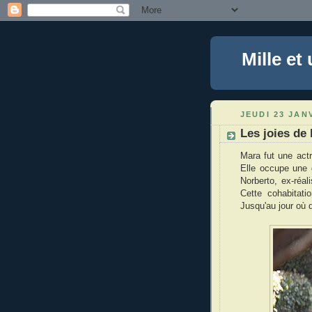
Mille et
JEUDI 23 JAN
Les joies de 
Mara fut une actr
Elle occupe une 
Norberto, ex-réal
Cette cohabitati
Jusqu'au jour où 