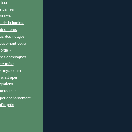
tour...
r James
stante
 de la lumière
des frères
us des nuages
eusement vôtre
ortie ?
des campagnes
ère mère
 mysterium
 à attraper
grations
erdeuse...
ar enchantement
d'esprits
!
)
)