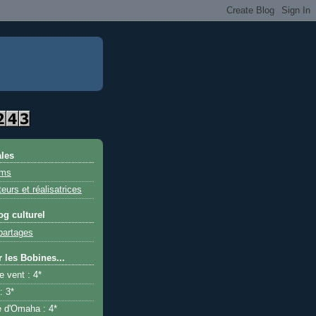
ales
lms
teurs et réalisatrices
og culturel
partages
r les Bobines...
e vent : 4*
: 3*
e d'Omaha : 4*