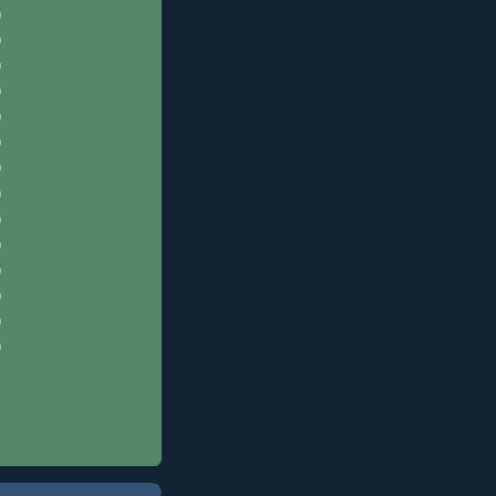
)
)
)
)
)
)
)
)
)
)
)
)
)
)