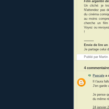
Film argentin d
Un cliché: je tr
N'attendez pas de
du cinéma comique
au moins compren
cherche un film 
Voyez ou revoye
!
----------
Envie de lire un 
Je partage celui 
Publié par
Martin
4 commentaire
Pascale
a 
Il t'aura f
J'en garde 
Je pense qu
du même réa
24 janvier 