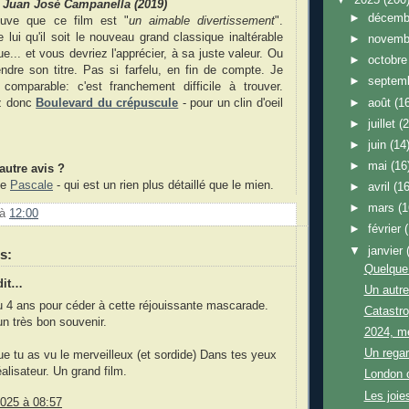
e Juan José Campanella (2019)
►
décem
ouve que ce film est "
un aimable divertissement
".
 lui qu'il soit le nouveau grand classique inaltérable
►
novem
... et vous devriez l'apprécier, à sa juste valeur. Ou
►
octobr
dre son titre. Pas si farfelu, en fin de compte. Je
►
septem
comparable: c'est franchement difficile à trouver.
►
août
(1
z donc
Boulevard du crépuscule
- pour un clin d'oeil
►
juillet
(
►
juin
(14
►
mai
(16
autre avis ?
de
Pascale
- qui est un rien plus détaillé que le mien.
►
avril
(16
►
mars
(1
à
12:00
►
février
▼
janvier
s:
Quelque 
dit…
Un autr
allu 4 ans pour céder à cette réjouissante mascarade.
Catastr
un très bon souvenir.
2024, m
Un regar
e tu as vu le merveilleux (et sordide) Dans tes yeux
lisateur. Un grand film.
London c
Les joie
2025 à 08:57