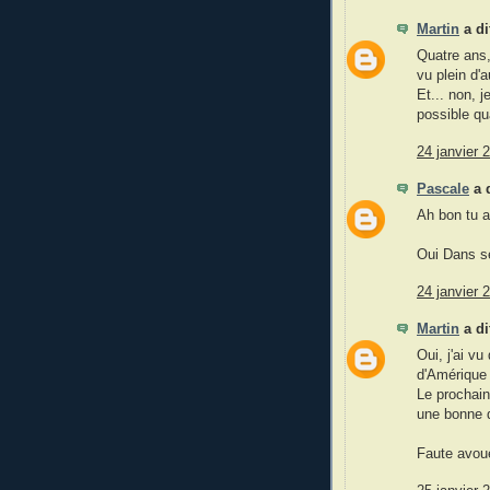
Martin
a d
Quatre ans,
vu plein d'a
Et... non, 
possible qu
24 janvier 
Pascale
a 
Ah bon tu a
Oui Dans se
24 janvier 
Martin
a d
Oui, j'ai v
d'Amérique 
Le prochain 
une bonne d
Faute avoué