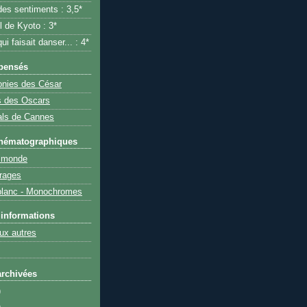
des sentiments : 3,5*
l de Kyoto : 3*
i faisait danser... : 4*
pensés
nies des César
s des Oscars
als de Cannes
inématographiques
 monde
rages
 blanc - Monochromes
 informations
ux autres
rchivées
)
)