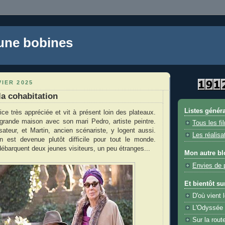
 une bobines
VIER 2025
la cohabitation
Listes génér
ice très appréciée et vit à présent loin des plateaux.
grande maison avec son mari Pedro, artiste peintre.
Tous les fi
isateur, et Martin, ancien scénariste, y logent aussi.
Les réalisa
on est devenue plutôt difficile pour tout le monde.
débarquent deux jeunes visiteurs, un peu étranges...
Mon autre bl
Envies de 
Et bientôt su
D'où vient l
L'Odyssée 
Sur la rout