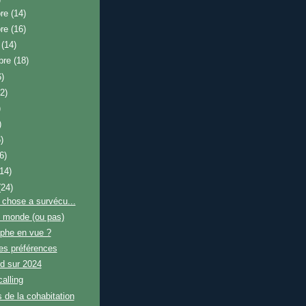
bre
(14)
bre
(16)
e
(14)
bre
(18)
6)
22)
)
)
)
6)
(14)
(24)
chose a survécu...
e monde (ou pas)
ophe en vue ?
es préférences
d sur 2024
alling
s de la cohabitation