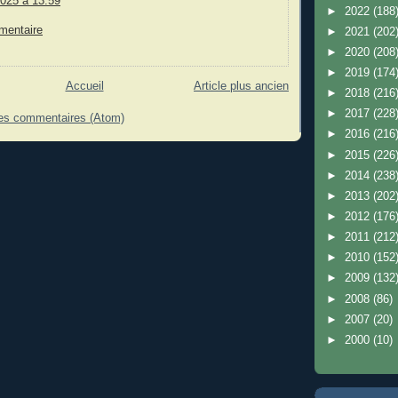
2025 à 13:59
►
2022
(188
mentaire
►
2021
(202
►
2020
(208
►
2019
(174
Accueil
Article plus ancien
►
2018
(216
►
2017
(228
les commentaires (Atom)
►
2016
(216
►
2015
(226
►
2014
(238
►
2013
(202
►
2012
(176
►
2011
(212
►
2010
(152
►
2009
(132
►
2008
(86)
►
2007
(20)
►
2000
(10)