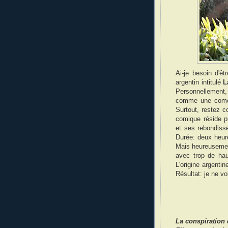
Ai-je besoin d'êt
argentin intitulé
L
Personnellement
comme une comédi
Surtout, restez c
comique réside p
et ses rebondiss
Durée: deux heure
Mais heureusemen
avec trop de hau
L'origine argentin
Résultat: je ne v
La conspiration 