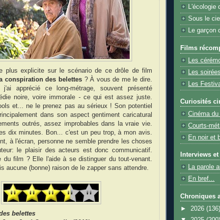
L'écologie 
Sous le cie
Le garçon qu
Films récom
Les cérémo
re plus explicite sur le scénario de ce drôle de film
Les soirée
a conspiration des belettes
? À vous de me le dire.
Les Festiv
, j'ai apprécié ce long-métrage, souvent présenté
e noire, voire immorale - ce qui est assez juste.
Curiosités c
ools et... ne le prenez pas au sérieux ! Son potentiel
Cinéma du
rincipalement dans son aspect gentiment caricatural
ements outrés, assez improbables dans la vraie vie.
Courts-mét
s dix minutes. Bon... c'est un peu trop, à mon avis.
En noir et
t, à l'écran, personne ne semble prendre les choses
teur: le plaisir des acteurs est donc communicatif.
Interviews et
e du film ? Elle l'aide à se distinguer du tout-venant.
La parole a
ois aucune (bonne) raison de le zapper sans attendre.
En bref...
Chroniques a
►
2026
(136
des belettes
▼
2025
(200