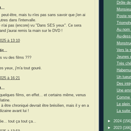
Drôle de 
it…
Monsieu
 peut-être, mais tu n'es pas sans savoir que j'en ai
Poste re
utres dans l'intervalle.
Triomphe
je n'ai pas (encore) vu "Dans SES yeux". Ce sera
Au nom 
and j'aurai remis la main sur le DVD !
Au-dess
2025 à 13:10
Monstru
Vers la s
dit…
Jeunes 
s vu des films ???
Très ch
s yeux, j'm'a tout gouré.
Habemus
Un tueur
2025 à 16:21
Des inté
it…
Une emm
u quelques films, en effet... et certains même, venus
Comme p
latine.
Le plein 
à être chroniqué devrait être brésilien, mais il y en a
izaine avant lui !
La suite 
►
2024
(156
e... tout ça tout ça...
►
2023
(166